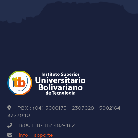
PBX : (04) 5000175 - 2307028 - 5002164 -
3727040
1800 ITB-ITB: 482-482
info
|
soporte