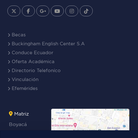
Becas
Buckingham English Center S.A
Conduce Ecuador
Oferta Académica
Directorio Telefoníco
Vinculación
Efemérides
Matriz
Boyacá
Rocafuerte