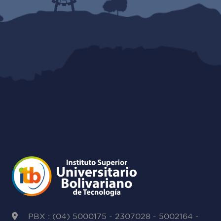
PBX : (04) 5000175 - 2307028 - 5002164 -