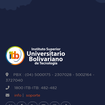
PBX : (04) 5000175 - 2307028 - 5002164 -
3727040
1800 ITB-ITB: 482-482
info
|
soporte