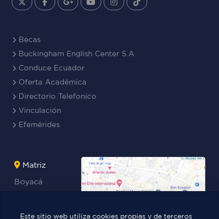
Becas
Buckingham English Center S.A
Conduce Ecuador
Oferta Académica
Directorio Telefoníco
Vinculación
Efemérides
Matriz
Boyacá
Rocafuerte
Teresa
Este sitio web utiliza cookies propias y de terceros