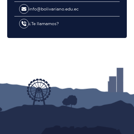
info@bolivariano.edu.ec
¿Te llamamos?