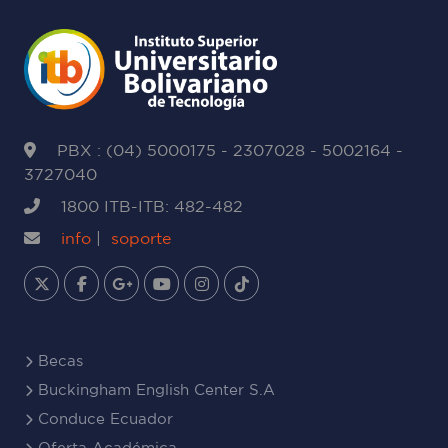
PBX : (04) 5000175 - 2307028 - 5002164 -
3727040
1800 ITB-ITB: 482-482
info
|
soporte
Becas
Buckingham English Center S.A
Conduce Ecuador
Oferta Académica