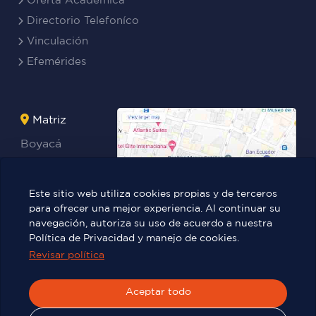
Directorio Telefoníco
Vinculación
Efemérides
Matriz
Boyacá
Rocafuerte
Teresa
Este sitio web utiliza cookies propias y de terceros
Benites Ayala
para ofrecer una mejor experiencia. Al continuar su
navegación, autoriza su uso de acuerdo a nuestra
Política de Privacidad y manejo de cookies.
Revisar política
Víctor Manuel Rendón 236 y Pedro
Carbo.
Aceptar todo