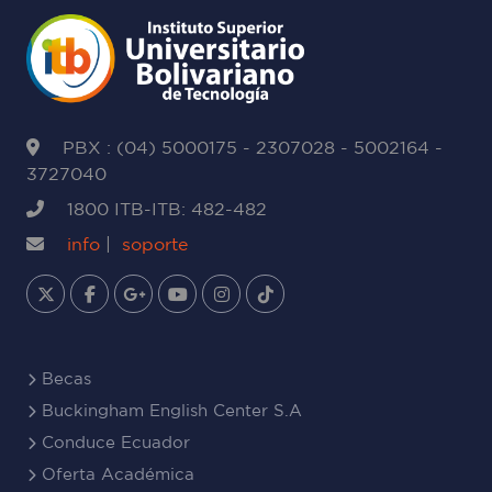
PBX : (04) 5000175 - 2307028 - 5002164 -
3727040
1800 ITB-ITB: 482-482
info
|
soporte
Becas
Buckingham English Center S.A
Conduce Ecuador
Oferta Académica