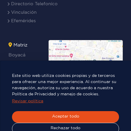
Directorio Telefoníco
Vinculación
Efemérides
Matriz
Boyacá
Rocafuerte
Teresa
Este sitio web utiliza cookies propias y de terceros
Benites Ayala
para ofrecer una mejor experiencia. Al continuar su
navegación, autoriza su uso de acuerdo a nuestra
Política de Privacidad y manejo de cookies.
Revisar política
Víctor Manuel Rendón 236 y Pedro
Carbo.
Aceptar todo
Rechazar todo