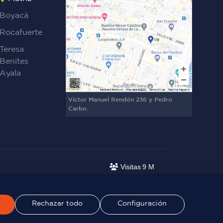
Boyacá
Rocafuerte
Teresa
Benites
Ayala
Víctor Manuel Rendón 236 y Pedro
Carbo.
Visitas
9 M
Rechazar todo
Configuración