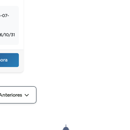
ión
-07-
6/10/31
hora
Anteriores