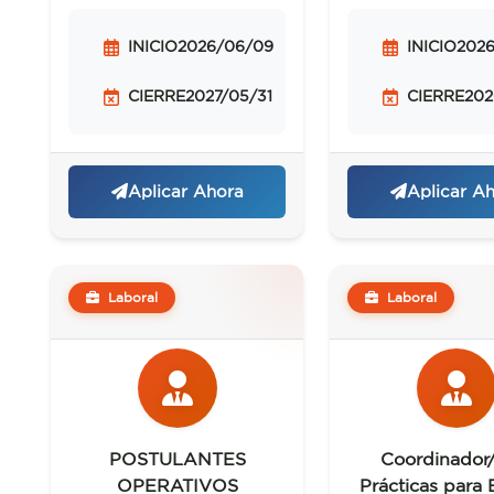
INICIO
2026/06/09
INICIO
202
CIERRE
2027/05/31
CIERRE
202
Aplicar Ahora
Aplicar A
Laboral
Laboral
POSTULANTES
Coordinador
OPERATIVOS
Prácticas para 