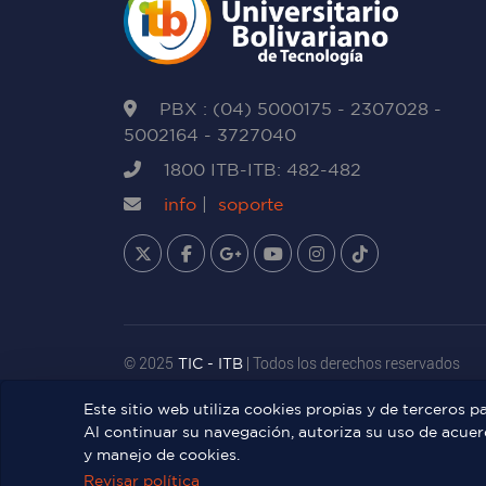
PBX : (04) 5000175 - 2307028 -
5002164 - 3727040
1800 ITB-ITB: 482-482
info
|
soporte
© 2025
TIC - ITB
| Todos los derechos reservados
Este sitio web utiliza cookies propias y de terceros p
¡Éxito!
Al continuar su navegación, autoriza su uso de acuer
y manejo de cookies.
La convocatoria no está activa.
Revisar política