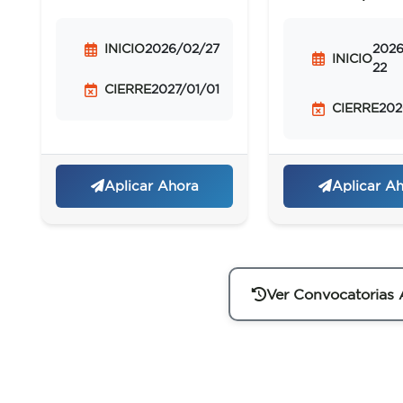
de Conducc
INICIO
2026/02/27
2026
INICIO
22
CIERRE
2027/01/01
CIERRE
202
Aplicar Ahora
Aplicar A
Ver Convocatorias 