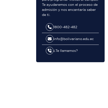
Te ayudaremos con el proceso de
admisión y nos encantaría saber
de ti.
1800-482-482
info@bolivariano.edu.ec
¿Te llamamos?