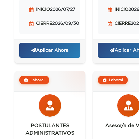
INICIO
2026/07/27
INICIO
2026
CIERRE
2026/09/30
CIERRE
202
Aplicar Ahora
Aplicar A
Laboral
Laboral
POSTULANTES
Asesor/a de V
ADMINISTRATIVOS