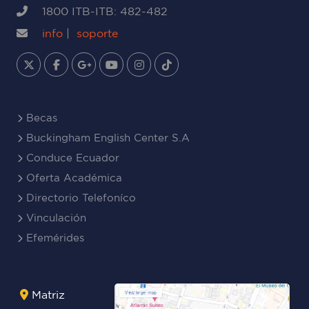
1800 ITB-ITB: 482-482
info
|
soporte
Becas
Buckingham English Center S.A
Conduce Ecuador
Oferta Académica
Directorio Telefoníco
Vinculación
Efemérides
Matriz