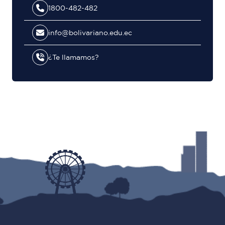
1800-482-482
info@bolivariano.edu.ec
¿Te llamamos?