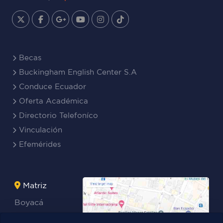
Becas
Buckingham English Center S.A
Conduce Ecuador
Oferta Académica
Directorio Telefoníco
Vinculación
Efemérides
Matriz
Boyacá
Rocafuerte