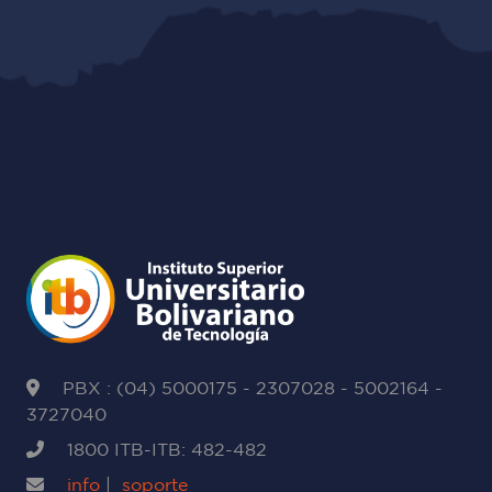
PBX : (04) 5000175 - 2307028 - 5002164 -
3727040
1800 ITB-ITB: 482-482
info
|
soporte