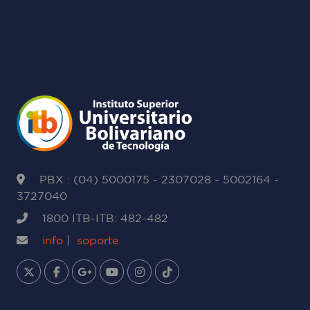
PBX : (04) 5000175 - 2307028 - 5002164 -
3727040
1800 ITB-ITB: 482-482
info
|
soporte