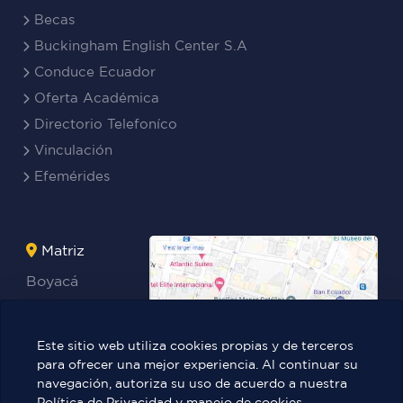
Becas
Buckingham English Center S.A
Conduce Ecuador
Oferta Académica
Directorio Telefoníco
Vinculación
Efemérides
Matriz
Boyacá
Rocafuerte
Teresa
Este sitio web utiliza cookies propias y de terceros
Benites Ayala
para ofrecer una mejor experiencia. Al continuar su
navegación, autoriza su uso de acuerdo a nuestra
Política de Privacidad y manejo de cookies.