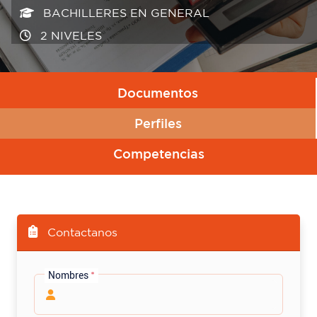
BACHILLERES EN GENERAL
BACHILLERES EN GENERAL
2 NIVELES
2 NIVELES
Documentos
Perfiles
Competencias
Contactanos
Nombres
*