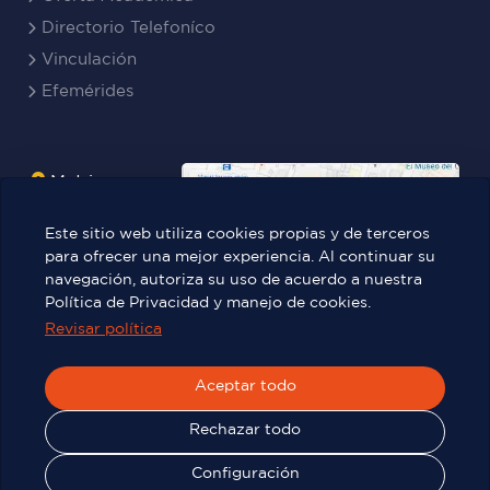
Directorio Telefoníco
Vinculación
Efemérides
Matriz
Boyacá
Este sitio web utiliza cookies propias y de terceros
Rocafuerte
para ofrecer una mejor experiencia. Al continuar su
navegación, autoriza su uso de acuerdo a nuestra
Teresa
Política de Privacidad y manejo de cookies.
Benites Ayala
Revisar política
Aceptar todo
Víctor Manuel Rendón 236 y Pedro
Carbo.
Rechazar todo
Configuración