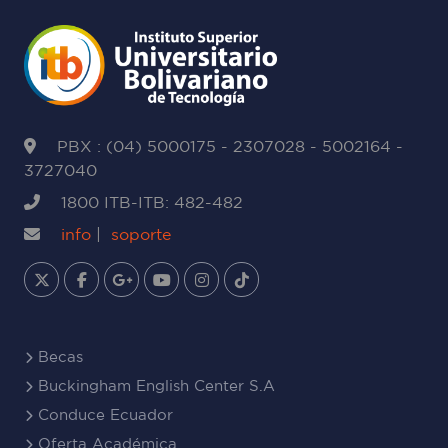
PBX : (04) 5000175 - 2307028 - 5002164 -
3727040
1800 ITB-ITB: 482-482
info
|
soporte
Becas
Buckingham English Center S.A
Conduce Ecuador
Oferta Académica