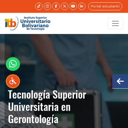
Portal estudiantil
Tecnología Superior
Tecnología Superior
Universitaria en
Universitaria en
Gerontología
Gerontología