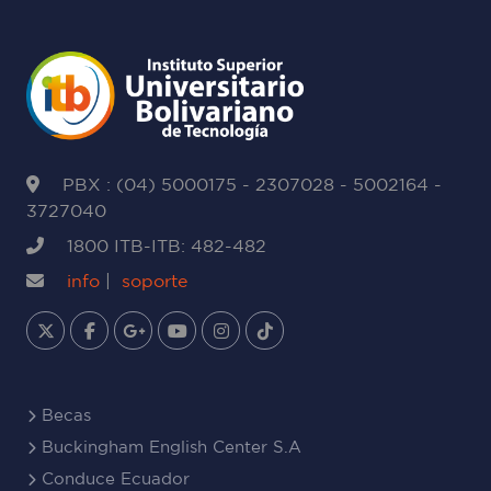
PBX : (04) 5000175 - 2307028 - 5002164 -
3727040
1800 ITB-ITB: 482-482
info
|
soporte
Becas
Buckingham English Center S.A
Conduce Ecuador