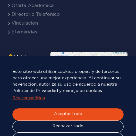
Oferta Académica
Directorio Telefoníco
Vinculación
Efemérides
Matriz
Boyacá
Este sitio web utiliza cookies propias y de terceros
Rocafuerte
para ofrecer una mejor experiencia. Al continuar su
navegación, autoriza su uso de acuerdo a nuestra
Teresa
Política de Privacidad y manejo de cookies.
Benites Ayala
Revisar política
Aceptar todo
Víctor Manuel Rendón 236 y Pedro
Carbo.
Rechazar todo