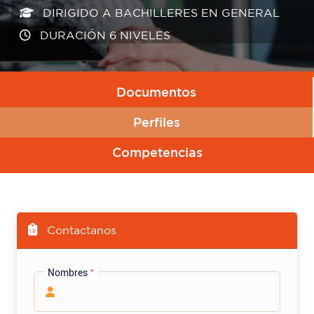
DIRIGIDO A BACHILLERES EN GENERAL
DIRIGIDO A BACHILLERES EN GENERAL
DURACIÓN 6 NIVELES
DURACIÓN 6 NIVELES
Documentos
Perfiles
Competencias
Contactanos
Nombres
*