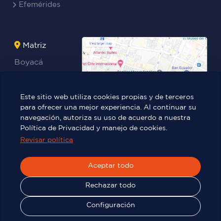
Efemérides
Matriz
Boyacá
Rocafuerte
Teresa
Este sitio web utiliza cookies propias y de terceros
Benites Ayala
para ofrecer una mejor experiencia. Al continuar su
navegación, autoriza su uso de acuerdo a nuestra
Política de Privacidad y manejo de cookies.
Revisar política
Víctor Manuel Rendón 236 y Pedro
Carbo.
Aceptar todo
Rechazar todo
© 2025
TIC - ITB
| Todos los derechos reservados
Configuración
Visitas
9 M