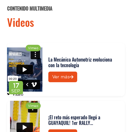
CONTENIDO MULTIMEDIA
Videos
Vimeo
La Mecánica Automotriz evoluciona
con la tecnología
Ver más
17
SEP.
Vimeo
¡El reto más esperado llegó a
GUAYAQUIL! 1er RALLY
PREHOSPITALARIO ITB 2025