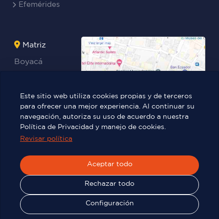
Efemérides
Matriz
Boyacá
Rocafuerte
Teresa
Este sitio web utiliza cookies propias y de terceros
Benites Ayala
para ofrecer una mejor experiencia. Al continuar su
navegación, autoriza su uso de acuerdo a nuestra
Política de Privacidad y manejo de cookies.
Revisar política
Víctor Manuel Rendón 236 y Pedro
Carbo.
Aceptar todo
Rechazar todo
© 2025
TIC - ITB
| Todos los derechos reservados
Configuración
Visitas
9 M