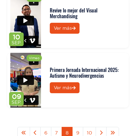
Revive lo mejor del Visual
Merchandising
Ver más
10
SEP.
Vimeo
Primera Jornada Internacional 2025:
Autismo y Neurodivergencias
Ver más
09
SEP.
6
7
8
9
10