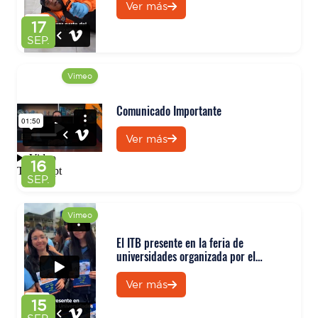
Ver más
17
SEP.
Vimeo
Comunicado Importante
Ver más
16
SEP.
Vimeo
El ITB presente en la feria de
universidades organizada por el
Cenáculo
Ver más
15