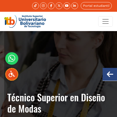
Portal estudiantil
Técnico Superior en Diseño
Técnico Superior en Diseño
de Modas
de Modas