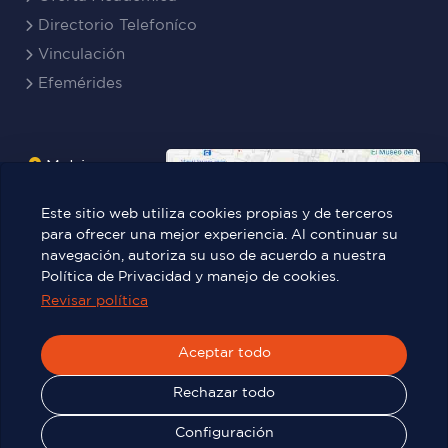
Directorio Telefoníco
Vinculación
Efemérides
Matriz
Boyacá
Este sitio web utiliza cookies propias y de terceros
Rocafuerte
para ofrecer una mejor experiencia. Al continuar su
navegación, autoriza su uso de acuerdo a nuestra
Teresa
Política de Privacidad y manejo de cookies.
Benites Ayala
Revisar política
Aceptar todo
Víctor Manuel Rendón 236 y Pedro
Carbo.
Rechazar todo
Configuración