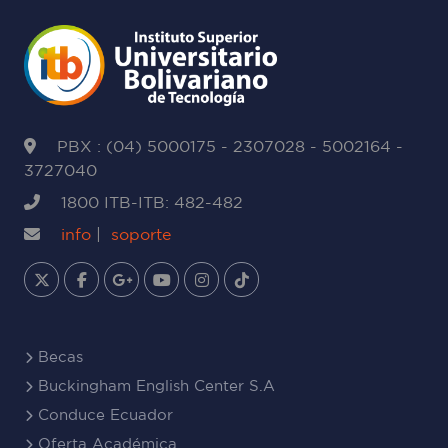
PBX : (04) 5000175 - 2307028 - 5002164 -
3727040
1800 ITB-ITB: 482-482
info
|
soporte
Becas
Buckingham English Center S.A
Conduce Ecuador
Oferta Académica