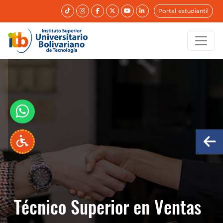
Portal estudiantil
Técnico Superior en Ventas
Técnico Superior en Ventas