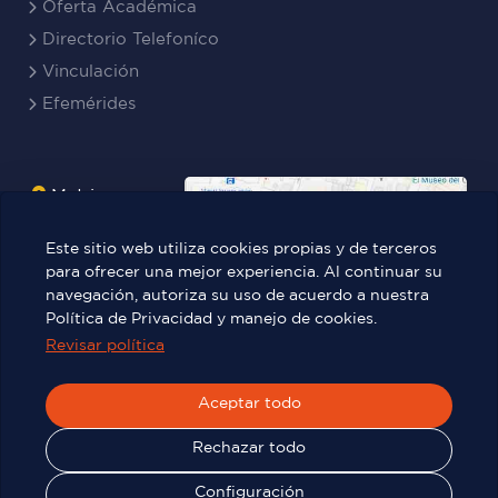
Oferta Académica
Directorio Telefoníco
Vinculación
Efemérides
Matriz
Boyacá
Este sitio web utiliza cookies propias y de terceros
Rocafuerte
para ofrecer una mejor experiencia. Al continuar su
navegación, autoriza su uso de acuerdo a nuestra
Teresa
Política de Privacidad y manejo de cookies.
Benites Ayala
Revisar política
Aceptar todo
Víctor Manuel Rendón 236 y Pedro
Carbo.
Rechazar todo
Configuración