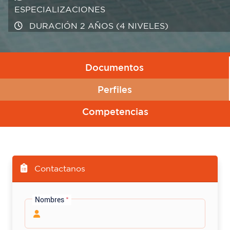
ESPECIALIZACIONES
ESPECIALIZACIONES
DURACIÓN 2 AÑOS (4 NIVELES)
DURACIÓN 2 AÑOS (4 NIVELES)
Documentos
Perfiles
Competencias
Contactanos
Nombres
*