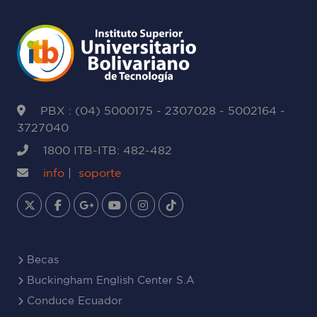
PBX : (04) 5000175 - 2307028 - 5002164 -
3727040
1800 ITB-ITB: 482-482
info
|
soporte
Becas
Buckingham English Center S.A
Conduce Ecuador