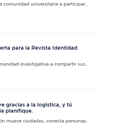
la comunidad universitaria a participar
oro organizado por la Facultad de
les y Sistemas (FACES)
erta para la Revista Identidad
omunidad investigativa a compartir sus
men 9 Número 2 de la Revista "Identidad
gracias a la logística, y tú
a planifique.
ión mueve ciudades, conecta personas y
rcio.