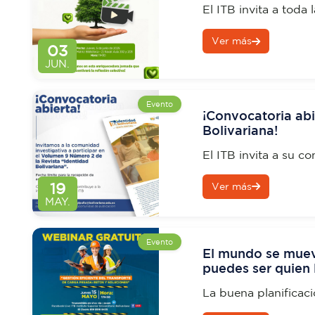
El ITB invita a toda 
en el primer Cine F
Ver más
Ciencias Empresaria
03
JUN.
Evento
¡Convocatoria abi
Bolivariana!
El ITB invita a su c
estudios en el Volu
19
Ver más
Bolivariana".
MAY.
Evento
El mundo se mueve 
puedes ser quien l
La buena planificac
hace posible el come