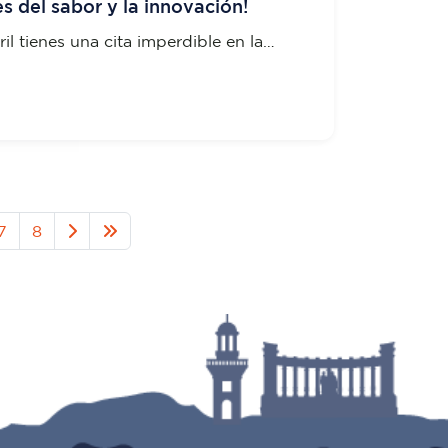
s del sabor y la innovación!
il tienes una cita imperdible en la
DEDORES del ITB
7
8