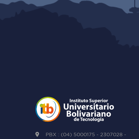
PBX : (04) 5000175 - 2307028 -