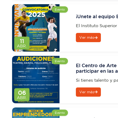
Evento
¡Unete al equipo B
El Instituto Superior
(ITB) te invita a se
Ver más
11
ABR.
Evento
El Centro de Arte 
participar en las
Folclore y Coro.
Si tienes talento y p
para demostrarlo.
06
Ver más
ABR.
Evento