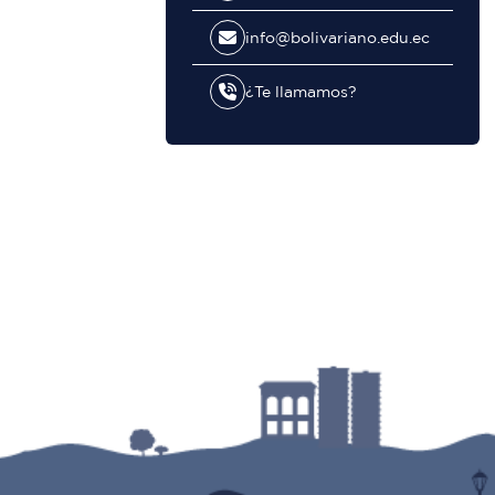
info@bolivariano.edu.ec
¿Te llamamos?