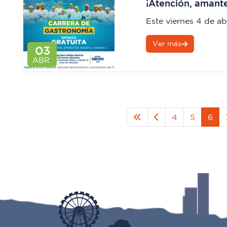
¡Atención, amante
Este viernes 4 de abr
FERIA DE EMPREN
Ver más
03
ABR.
4
5
6