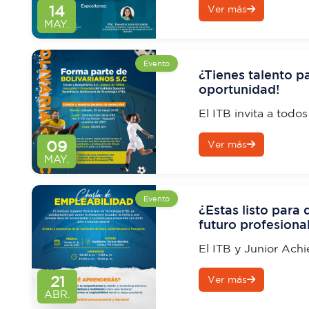
14
Ver más
MAY.
Evento
¿Tienes talento pa
oportunidad!
El ITB invita a todos
prueba de selección 
09
Ver más
Bolivarianos S.C., s
MAY.
femenino.
Evento
¿Estas listo para 
futuro profesiona
El ITB y Junior Ach
una charla que te ay
21
Ver más
mundo laboral.
ABR.