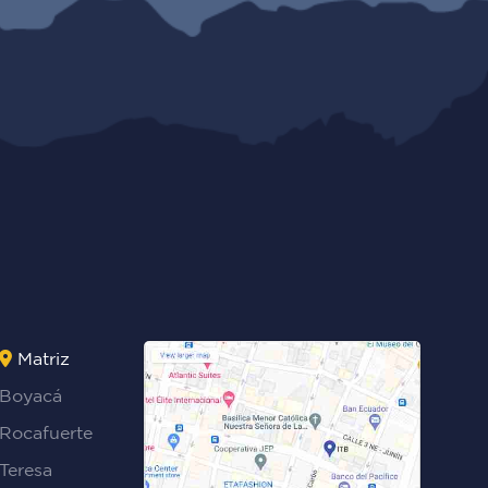
Matriz
Boyacá
Rocafuerte
Teresa