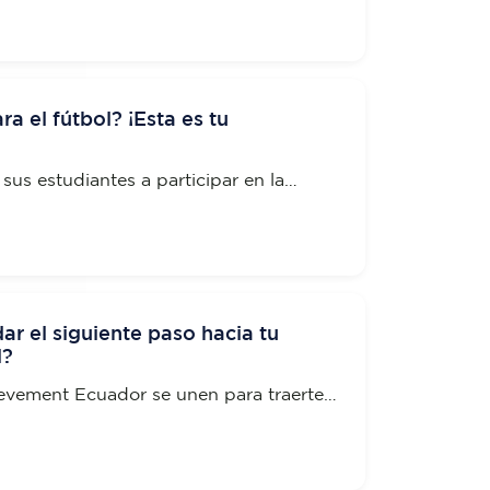
ra el fútbol? ¡Esta es tu
 sus estudiantes a participar en la
oficial para formar parte de
u equipo de fútbol masculino y
dar el siguiente paso hacia tu
l?
ievement Ecuador se unen para traerte
udara? a destacar en el competitivo