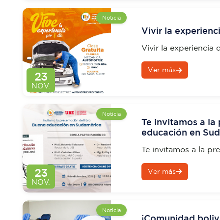
Noticia
Vivir la experienc
Vivir la experiencia
Ver más
23
NOV.
Noticia
Te invitamos a la
educación en Suda
nuestro Rector el
Te invitamos a la pr
Sudamérica, con la p
23
Ver más
Roberto Tolozano
NOV.
Noticia
¡Comunidad boliva