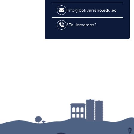
info@bolivariano.edu.ec
¿Te llamamos?