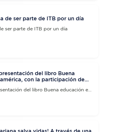
ia de ser parte de ITB por un día
 de ser parte de ITB por un día
 presentación del libro Buena
mérica, con la participación de
 Ph.D. Roberto Tolozano
esentación del libro Buena educación en
articipación de nuestro Rector el Ph.D.
riana salva vidas! A través de una