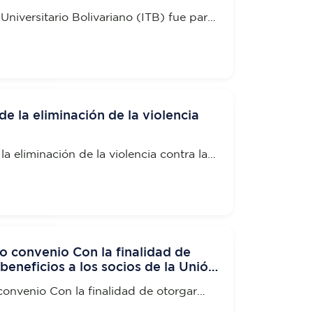
dad de Daule
 Universitario Bolivariano (ITB) fue parte
del Complejo de Tránsito y Movilidad de
de la eliminación de la violencia
la eliminación de la violencia contra la
o convenio Con la finalidad de
beneficios a los socios de la Unión
de Transporte de pasajeros
convenio Con la finalidad de otorgar
 a los socios de la Unión de