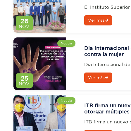
Tránsito y Movili
El Instituto Superior
de la Inauguración 
26
Ver más
Daule
NOV.
Noticia
Dia Internacional 
contra la mujer
Dia Internacional de 
mujer
25
Ver más
NOV.
Noticia
ITB firma un nuev
otorgar múltiples 
de Cooperativas 
ITB firma un nuevo 
múltiples beneficios