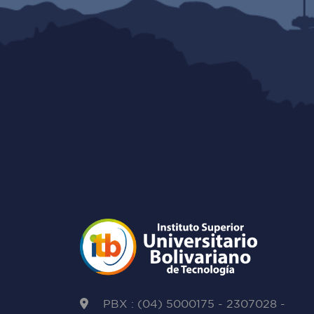
PBX : (04) 5000175 - 2307028 -