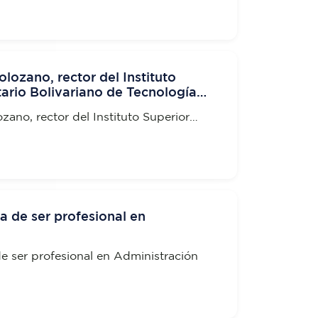
nsporte de pasajeros
lozano, rector del Instituto
tario Bolivariano de Tecnología
versidad Bolivariana del Ecuador
zano, rector del Instituto Superior
riano de Tecnología (ITB) y de la
iana del Ecuador UBE
ia de ser profesional en
de ser profesional en Administración