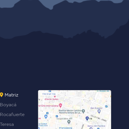
Matriz
Boyacá
Rocafuerte
Teresa