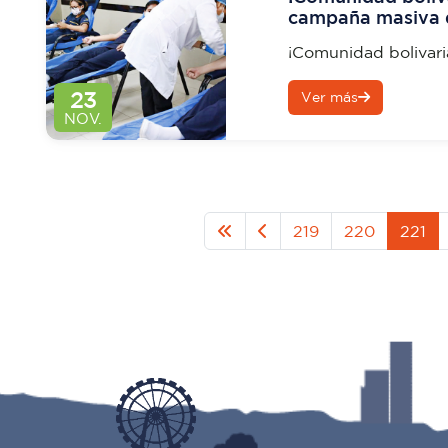
campaña masiva d
Cruz Roja
¡Comunidad bolivari
campaña masiva de d
23
Ver más
Roja
NOV.
219
220
221