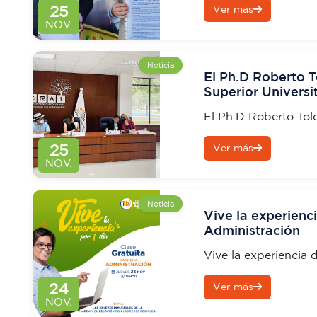
25
Ver más
Cooperativas de Tra
NOV.
Noticia
El Ph.D Roberto To
Superior Universi
(ITB) y de la Uni
El Ph.D Roberto Tolo
UBE
Universitario Boliva
25
Ver más
Universidad Bolivar
NOV.
Noticia
Vive la experienc
Administración
Vive la experiencia 
24
Ver más
NOV.