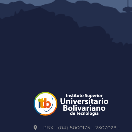
PBX : (04) 5000175 - 2307028 -