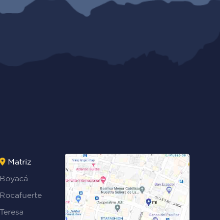
Matriz
Boyacá
Rocafuerte
Teresa