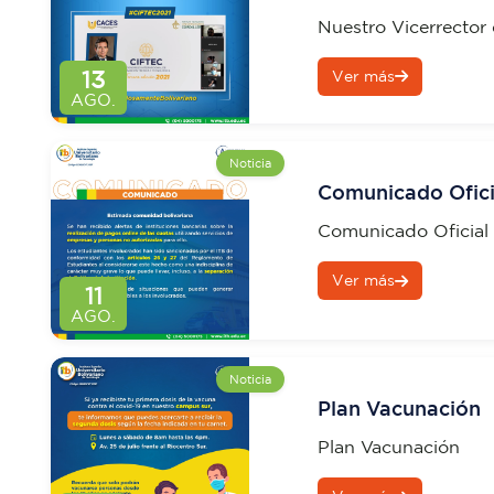
encuentra partic
Nuestro Vicerrector 
Internacional CI
P.h.D Víctor Gómez 
13
Ver más
en el Congreso Inte
AGO.
Noticia
Comunicado Ofici
Comunicado Oficial
Ver más
11
AGO.
Noticia
Plan Vacunación
Plan Vacunación