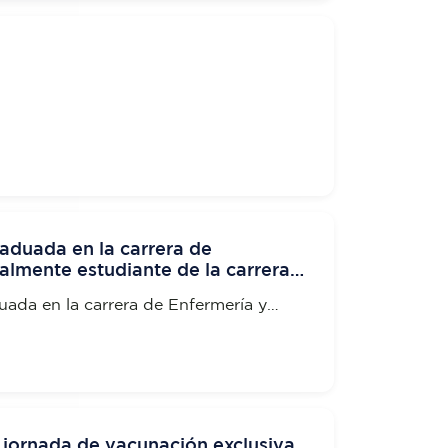
aduada en la carrera de
almente estudiante de la carrera
erior en Rehabilitación Física
uada en la carrera de Enfermería y
te de la carrera de Tecnología Superior
sica
 jornada de vacunación exclusiva