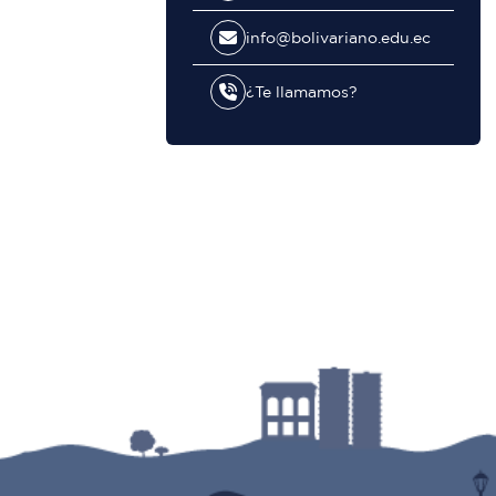
info@bolivariano.edu.ec
¿Te llamamos?