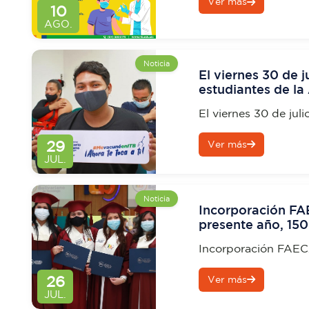
Ver más
10
AGO.
Noticia
El viernes 30 de j
estudiantes de la
Tecnológico Vice
El viernes 30 de jul
la Academia Naval G
29
Ver más
Rocafuerte
JUL.
Noticia
Incorporación FAE
presente año, 150
Administración, C
Incorporación FAECA
año, 150 estudiantes
26
Ver más
Contabilidad y Sist
JUL.