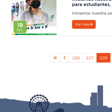
para estudiantes,
familiares
Iniciamos nuestra j
estudiantes, egresad
19
Ver más
JUL.
226
227
228