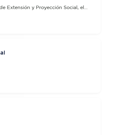
ipando en el Congreso
de Extensión y Proyección Social, el
FTEC
Rodríguez se encuentra participando
rnacional CIFTEC
al