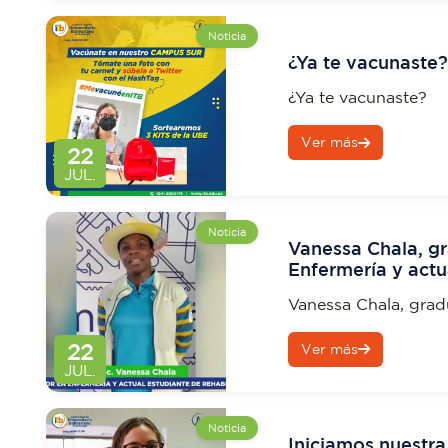
Noticia
¿Ya te vacunaste?
¿Ya te vacunaste?
Ver más
22
JUL.
Noticia
Vanessa Chala, gr
Enfermería y actu
de Tecnología Sup
Vanessa Chala, grad
actualmente estudian
22
Ver más
en Rehabilitación Fí
JUL.
Noticia
Iniciamos nuestra