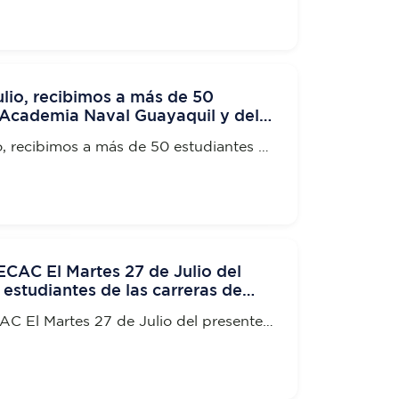
ulio, recibimos a más de 50
 Academia Naval Guayaquil y del
nte Rocafuerte
io, recibimos a más de 50 estudiantes de
uayaquil y del Tecnológico Vicente
CAC El Martes 27 de Julio del
 estudiantes de las carreras de
ontabilidad y Sistemas
C El Martes 27 de Julio del presente
 de las carreras de Administración,
emas