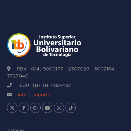
PBX : (04) 5000175 - 2307028 - 5002164 -
3727040
1800 ITB-ITB: 482-482
info
|
soporte
Becas