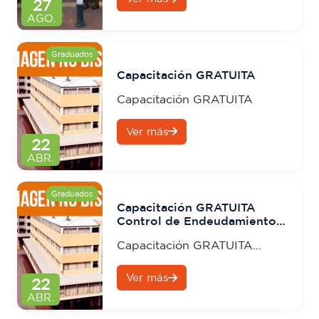
Comunidad
27
AGO.
Graduados
Capacitación GRATUITA
Capacitación GRATUITA
Ver más
22
ABR.
Graduados
Capacitación GRATUITA
Control de Endeudamiento y
Manejo de Crédito
Capacitación GRATUITA
Control de Endeudamiento y
Ver más
Manejo de Crédito
22
ABR.