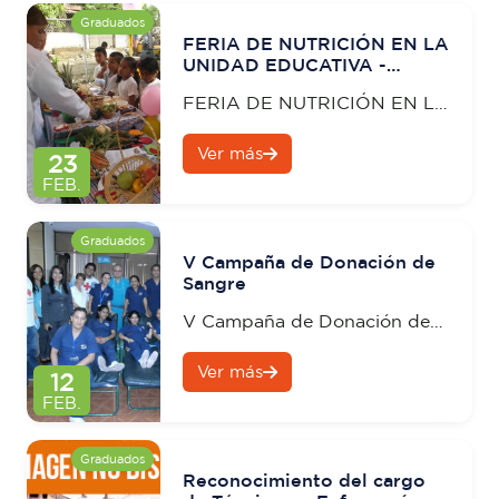
Graduados
FERIA DE NUTRICIÓN EN LA
UNIDAD EDUCATIVA -
ÁNGEL DUARTE GUARNIZO
FERIA DE NUTRICIÓN EN LA
UNIDAD EDUCATIVA -
Ver más
ÁNGEL DUARTE GUARNIZO
23
FEB.
Graduados
V Campaña de Donación de
Sangre
V Campaña de Donación de
Sangre
Ver más
12
FEB.
Graduados
Reconocimiento del cargo