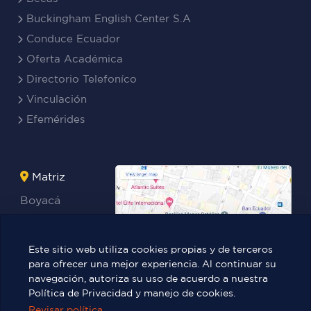
Buckingham English Center S.A
Conduce Ecuador
Oferta Académica
Directorio Telefoníco
Vinculación
Efemérides
Matriz
Boyacá
Rocafuerte
Teresa
Este sitio web utiliza cookies propias y de terceros
Benites Ayala
para ofrecer una mejor experiencia. Al continuar su
navegación, autoriza su uso de acuerdo a nuestra
Política de Privacidad y manejo de cookies.
Revisar política