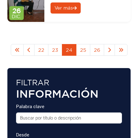
Oftalmológica
Ver más
26
DIC.
22
23
24
25
26
FILTRAR
INFORMACIÓN
Palabra clave
Desde