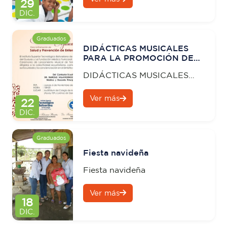
29
DIC.
Graduados
DIDÁCTICAS MUSICALES
PARA LA PROMOCIÓN DE
SALUD Y PREVENCIÓN DE
DIDÁCTICAS MUSICALES
ENFERMEDADES
PARA LA PROMOCIÓN DE
Ver más
SALUD Y PREVENCIÓN DE
22
ENFERMEDADES
DIC.
Graduados
Fiesta navideña
Fiesta navideña
Ver más
18
DIC.