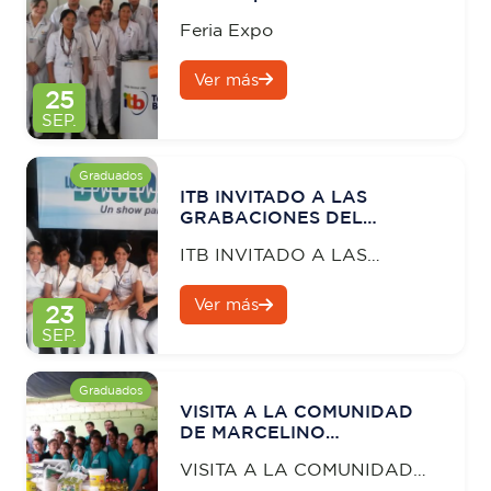
Feria Expo
Ver más
25
SEP.
Graduados
ITB INVITADO A LAS
GRABACIONES DEL
PROGRAMA, LOS
ITB INVITADO A LAS
DOCTORES, DE ECUAVISA
GRABACIONES DEL
Ver más
PROGRAMA, LOS
23
DOCTORES, DE ECUAVISA
SEP.
Graduados
VISITA A LA COMUNIDAD
DE MARCELINO
MARIDUEÑA Y FIRME DE
VISITA A LA COMUNIDAD
CONVENIOS