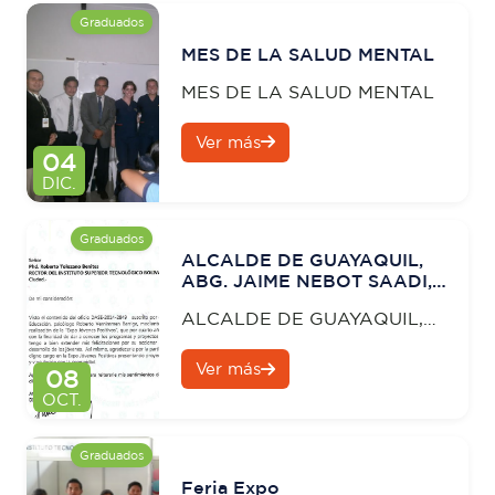
Graduados
MES DE LA SALUD MENTAL
MES DE LA SALUD MENTAL
Ver más
04
DIC.
Graduados
ALCALDE DE GUAYAQUIL,
ABG. JAIME NEBOT SAADI,
FELICITA Y AGRADECE AL
ALCALDE DE GUAYAQUIL,
ITB POR PARTICIPACIÓN EN,
JÓVENES POSITIVOS 4
ABG. JAIME NEBOT SAADI,
Ver más
FELICITA Y AGRADECE AL
08
ITB POR PARTICIPACIÓN EN,
OCT.
JÓVENES POSITIVOS 4
Graduados
Feria Expo