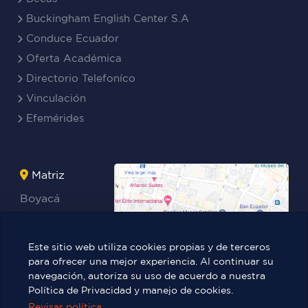
Buckingham English Center S.A
Conduce Ecuador
Oferta Académica
Directorio Telefoníco
Vinculación
Efemérides
Matriz
Boyacá
Rocafuerte
Teresa
Este sitio web utiliza cookies propias y de terceros
Benites Ayala
para ofrecer una mejor experiencia. Al continuar su
navegación, autoriza su uso de acuerdo a nuestra
Política de Privacidad y manejo de cookies.
Revisar política