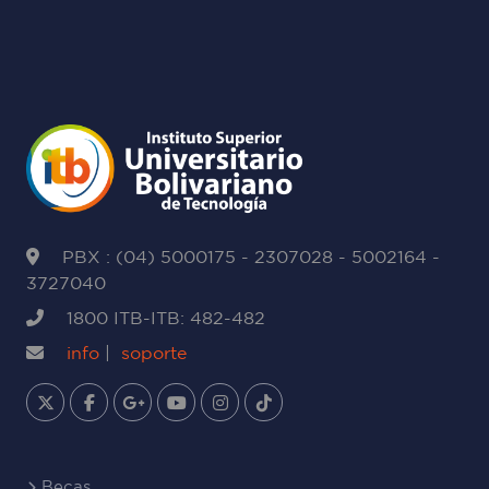
PBX : (04) 5000175 - 2307028 - 5002164 -
3727040
1800 ITB-ITB: 482-482
info
|
soporte
Becas