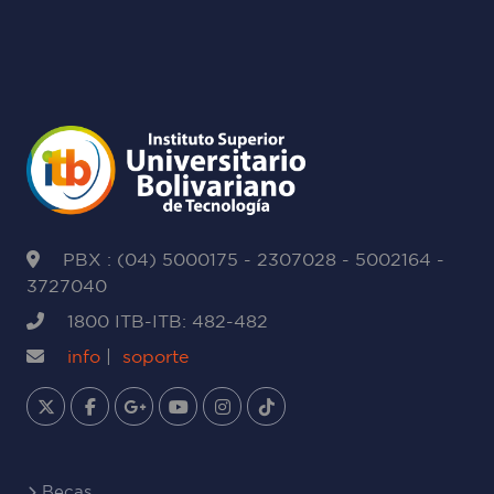
PBX : (04) 5000175 - 2307028 - 5002164 -
3727040
1800 ITB-ITB: 482-482
info
|
soporte
Becas