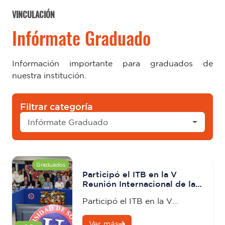
VINCULACIÓN
Infórmate Graduado
Información importante para graduados de
nuestra institución.
Filtrar categoría
Infórmate Graduado
Graduados
Participó el ITB en la V
Reunión Internacional de la
(REDE-DEES) y I Congreso
Participó el ITB en la V
Internacional Los Retos de la
Gestión Universitaria ante
Reunión Internacional de la
las exigencias
Ver más