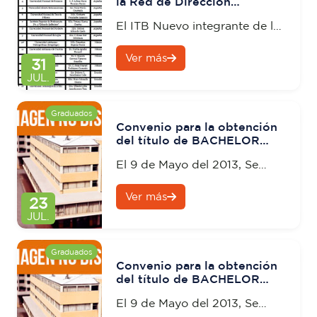
la Red de Dirección
Estratégica en la Educación
El ITB Nuevo integrante de la
Superior (RED-DEES)
Red de Dirección Estratégica
Ver más
en la Educación Superior
31
(RED-DEES)
JUL.
Graduados
Convenio para la obtención
del título de BACHELOR
DEGREE
El 9 de Mayo del 2013, Se
suscribió el Convenio Marco
Ver más
con la Caribbean International
23
University de (Curazao,
JUL.
Holanda) y el Instituto
Tecnológico Bolivariano de
Graduados
Convenio para la obtención
Tecnología (Ecuador).
del título de BACHELOR
DEGREE
El 9 de Mayo del 2013, Se