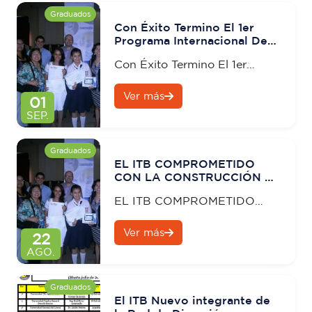
Graduados
Con Éxito Termino El 1er
Programa Internacional De
Vinculación Con La
Con Éxito Termino El 1er
Comunidad
Programa Internacional De
Ver más
Vinculación Con La
01
Comunidad
SEP.
Graduados
EL ITB COMPROMETIDO
CON LA CONSTRUCCIÓN DE
LA DEMOCRACIA Y LA
EL ITB COMPROMETIDO
PARTICIPACIÓN DE LOS
JÓVENES EN LA TOMA DE
CON LA CONSTRUCCIÓN DE
DECISIONES SOCIALES
Ver más
LA DEMOCRACIA Y LA
22
PARTICIPACIÓN DE LOS
AGO.
JÓVENES EN LA TOMA DE
DECISIONES SOCIALES
Graduados
El ITB Nuevo integrante de