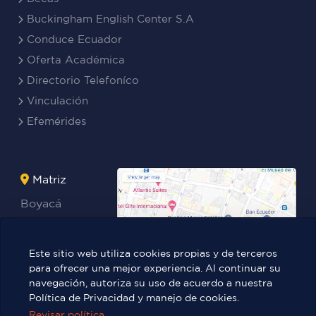
Buckingham English Center S.A
Conduce Ecuador
Oferta Académica
Directorio Telefoníco
Vinculación
Efemérides
Matriz
Boyacá
Rocafuerte
Teresa
Este sitio web utiliza cookies propias y de terceros
Benites Ayala
para ofrecer una mejor experiencia. Al continuar su
navegación, autoriza su uso de acuerdo a nuestra
Política de Privacidad y manejo de cookies.
Revisar política