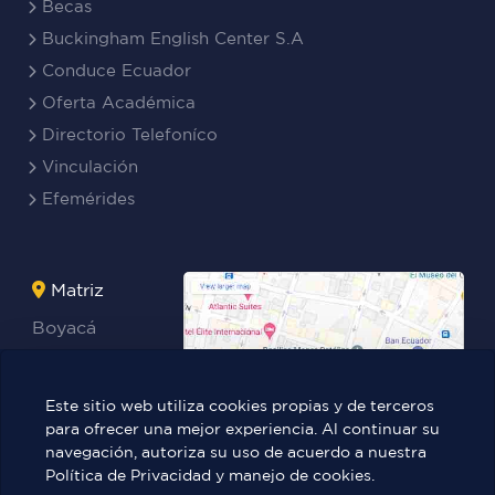
Becas
Buckingham English Center S.A
Conduce Ecuador
Oferta Académica
Directorio Telefoníco
Vinculación
Efemérides
Matriz
Boyacá
Rocafuerte
Teresa
Este sitio web utiliza cookies propias y de terceros
Benites Ayala
para ofrecer una mejor experiencia. Al continuar su
navegación, autoriza su uso de acuerdo a nuestra
Política de Privacidad y manejo de cookies.