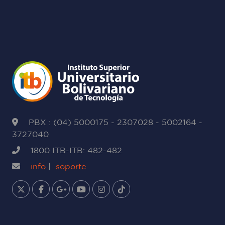
PBX : (04) 5000175 - 2307028 - 5002164 -
3727040
1800 ITB-ITB: 482-482
info
|
soporte