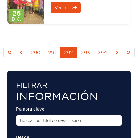
Ver más
26
DIC.
290
291
292
293
294
FILTRAR
INFORMACIÓN
Palabra clave
Desde