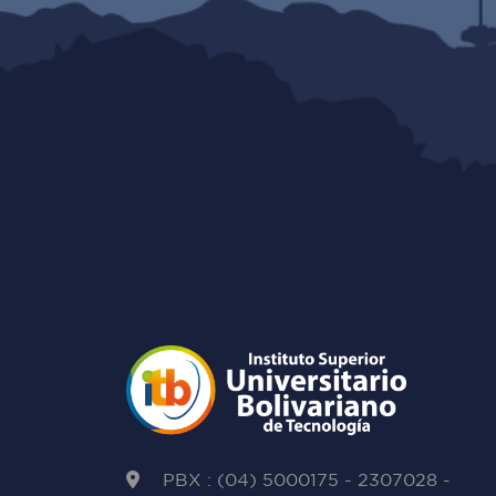
PBX : (04) 5000175 - 2307028 -