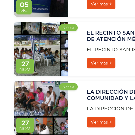
05
Ver más
DIC.
Noticia
EL RECINTO SAN
DE ATENCIÓN MÉ
EL RECINTO SAN I
ATENCIÓN MÉDICA
27
Ver más
NOV.
Noticia
LA DIRECCIÓN D
COMUNIDAD Y L
BARRIO GUASMO
LA DIRECCIÓN DE
Y LA UASSS PRES
27
Ver más
CON EL PROGRA
NOV.