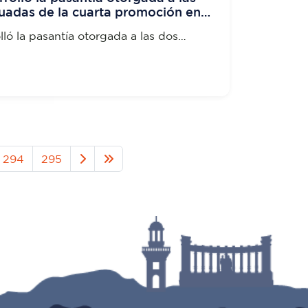
uadas de la cuarta promoción en
 Ciencias Médicas de Villa Clara C
lló la pasantía otorgada a las dos
e la cuarta promoción en la
ias Médicas de Villa Clara C
294
295