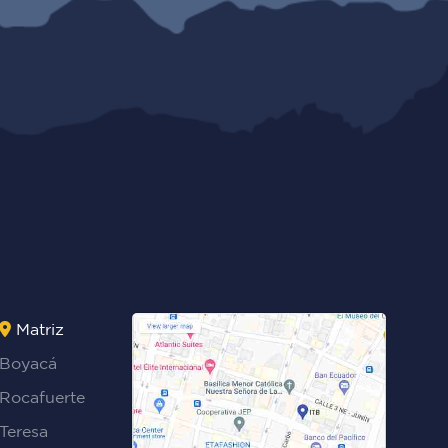
Matriz
Boyacá
Rocafuerte
Teresa