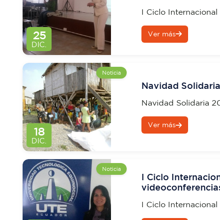
por la UTE
I Ciclo Internaciona
sobre discapacidad,
25
Ver más
DIC.
Noticia
Navidad Solidari
Navidad Solidaria 2
Ver más
18
DIC.
Noticia
I Ciclo Internacio
videoconferencia
por la UTE
I Ciclo Internaciona
sobre discapacidad,