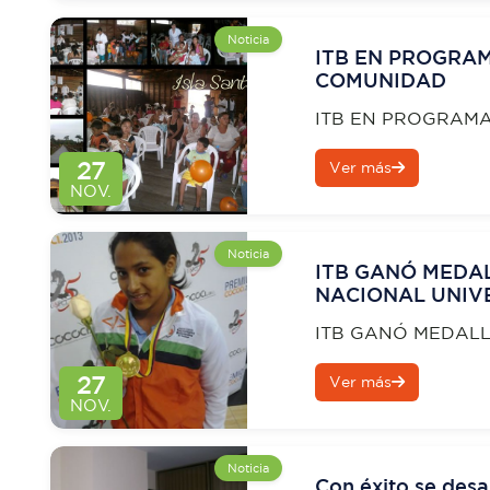
Noticia
ITB EN PROGRA
COMUNIDAD
ITB EN PROGRAMA
COMUNIDAD
27
Ver más
NOV.
Noticia
ITB GANÓ MEDAL
NACIONAL UNIVE
NACIONAL UNIV
ITB GANÓ MEDALL
SUPERIORES
NACIONAL UNIVER
27
Ver más
UNIVERSITARIO Y
NOV.
Noticia
Con éxito se desa