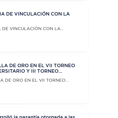
MA DE VINCULACIÓN CON LA
 DE VINCULACIÓN CON LA
LA DE ORO EN EL VII TORNEO
RSITARIO Y III TORNEO
ERSITARIO Y ESCUELAS
A DE ORO EN EL VII TORNEO
SITARIO Y III TORNEO NACIONAL
 ESCUELAS SUPERIORES
rrolló la pasantía otorgada a las