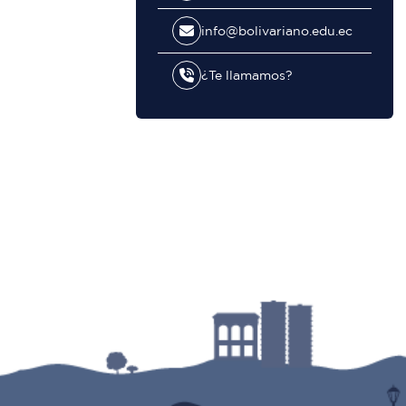
info@bolivariano.edu.ec
¿Te llamamos?