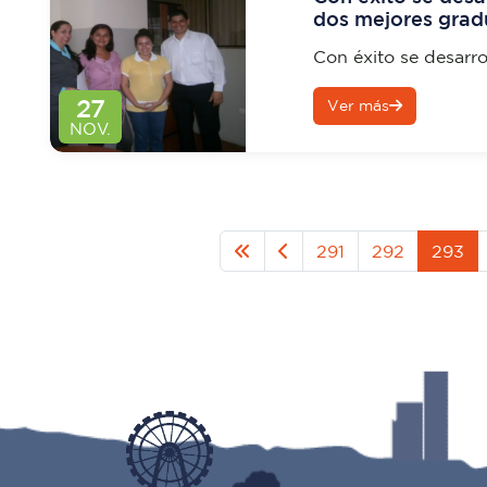
dos mejores grad
la Universidad de
Con éxito se desarro
mejores graduadas d
27
Ver más
Universidad de Cienc
NOV.
291
292
293