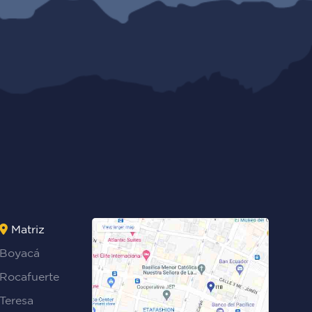
Matriz
Boyacá
Rocafuerte
Teresa