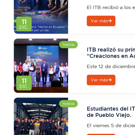
El ITB recibió a los
Particular Gregorian
11
Ver más
emprendimiento “Hec
DIC.
de la experiencia “C
Noticia
ITB realizó su pr
“Creaciones en A
Este 12 de diciembre
Emprendimiento “Cr
11
Ver más
dedicado a impulsar
DIC.
estudiantil.
Noticia
Estudiantes del I
de Pueblo Viejo.
El viernes 5 de dici
en una visita técnic