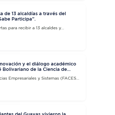
ta de 13 alcaldías a través del
abe Participa”.
tas para recibir a 13 alcaldes y
cipales de distintos cantones, quienes
encuentro estratégico promovido en el
Quién Sabe Participa.
innovación y el diálogo académico
é Bolivariano de la Ciencia de
cias Empresariales y Sistemas (FACES)
 académico de investigación y
o a promover el diálogo, la reflexión
bio
antes del Guayas vivieron la