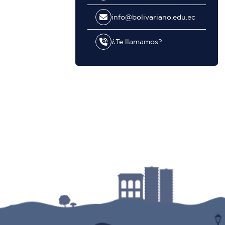
info@bolivariano.edu.ec
¿Te llamamos?