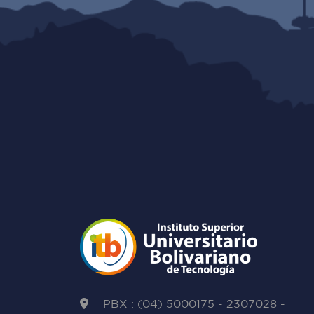
PBX : (04) 5000175 - 2307028 -