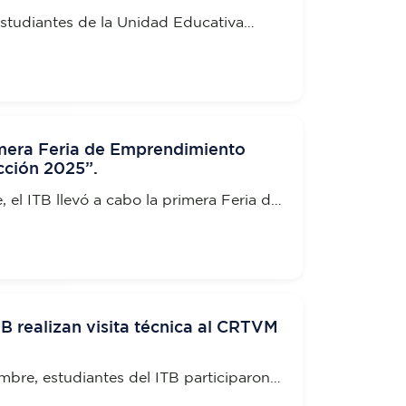
 estudiantes de la Unidad Educativa
o, ganadores de la feria de
ho en Ecuador”, quienes disfrutaron
hef por un día”.
imera Feria de Emprendimiento
cción 2025”.
, el ITB llevó a cabo la primera Feria de
eaciones en Acción 2025”, un espacio
 el talento innovador de la comunidad
TB realizan visita técnica al CRTVM
embre, estudiantes del ITB participaron
a al Centro de Revisión Técnica Vehicular