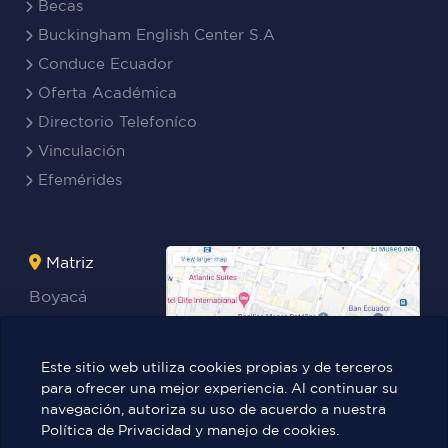
Becas
Buckingham English Center S.A
Conduce Ecuador
Oferta Académica
Directorio Telefoníco
Vinculación
Efemérides
Matriz
Boyacá
Rocafuerte
Teresa
Este sitio web utiliza cookies propias y de terceros
Benites Ayala
para ofrecer una mejor experiencia. Al continuar su
navegación, autoriza su uso de acuerdo a nuestra
Política de Privacidad y manejo de cookies.