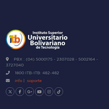
PBX : (04) 5000175 - 2307028 - 5002164 -
3727040
1800 ITB-ITB: 482-482
info
|
soporte