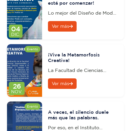
está por comenzar!
FACES, la MSc. Ileana Illescas,
Subdecana de FACES.
Lo mejor del Diseño de Modas
y Maquillaje & Vestuario para
Ver más
Cine y TV del ITB se une en
04
un evento donde la
DIC.
imaginación se convierte en
arte.
Evento
¡Vive la Metamorfosis
Creativa!
La Facultad de Ciencias
Empresariales y Sistemas
Ver más
(FACES) abre sus puertas
26
para presentar una muestra
NOV.
donde convergen creatividad
y visión profesional.
Evento
A veces, el silencio duele
más que las palabras.
Por eso, en el Instituto