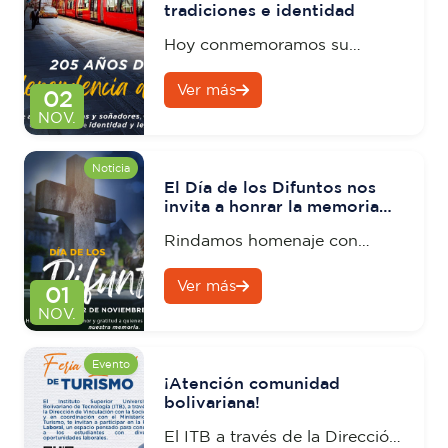
tradiciones e identidad
Hoy conmemoramos su
independencia y el legado de
Ver más
quienes construyeron su
02
identidad con esfuerzo y amor
NOV.
a la patria.
Noticia
El Día de los Difuntos nos
invita a honrar la memoria
de nuestros seres queridos.
Rindamos homenaje con
esperanza y gratitud a
Ver más
quienes dejaron huella en
01
nuestras vidas y que su
NOV.
legado perdure en cada
enseñanza y cada gesto de
Evento
¡Atención comunidad
amor.
bolivariana!
El ITB a través de la Dirección