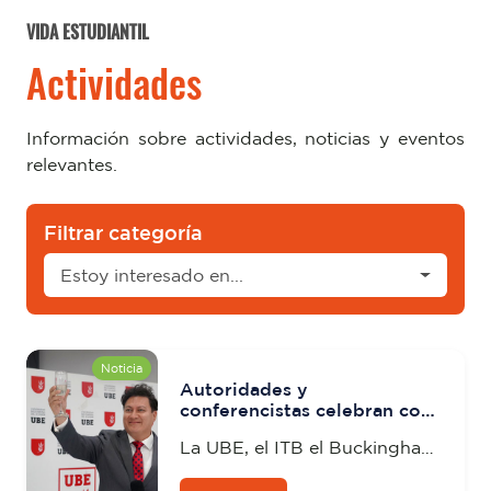
VIDA ESTUDIANTIL
Actividades
Información sobre actividades, noticias y eventos
relevantes.
Filtrar categoría
Estoy interesado en...
Noticia
Autoridades y
conferencistas celebran con
un brindis el éxito del primer
La UBE, el ITB el Buckingham
día de CICPE 2025
English Center celebraron con