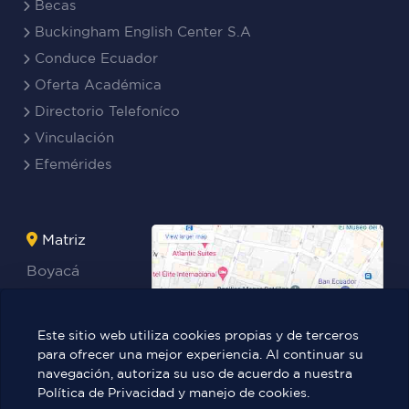
Becas
Buckingham English Center S.A
Conduce Ecuador
Oferta Académica
Directorio Telefoníco
Vinculación
Efemérides
Matriz
Boyacá
Rocafuerte
Teresa
Este sitio web utiliza cookies propias y de terceros
Benites Ayala
para ofrecer una mejor experiencia. Al continuar su
navegación, autoriza su uso de acuerdo a nuestra
Política de Privacidad y manejo de cookies.