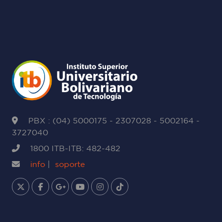
PBX : (04) 5000175 - 2307028 - 5002164 -
3727040
1800 ITB-ITB: 482-482
info
|
soporte