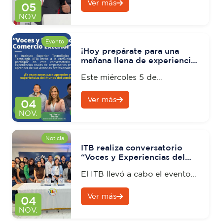
Ver más
un emotivo brindis el cierre
05
del primer día del IX
NOV.
Congreso Internacional de
Ciencias Pedagógicas del
Evento
¡Hoy prepárate para una
Ecuador.
mañana llena de experiencias
reales y aprendizaje del
Este miércoles 5 de
bueno!
noviembre, de 09h00 a 11h00,
Ver más
llega al campus ITB Naval el
04
conversatorio educativo:
NOV.
“Voces y Experiencias del
Comercio Exterior”
Noticia
ITB realiza conversatorio
“Voces y Experiencias del
Comercio Exterior”
El ITB llevó a cabo el evento
“Voces y Experiencias del
Ver más
Comercio Exterior”, una
04
jornada académica
NOV.